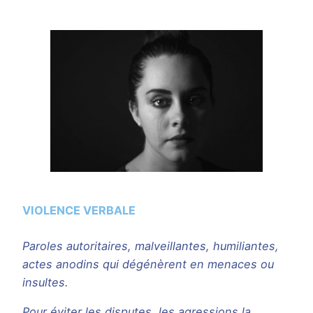
VIOLENCE VERBALE
Paroles autoritaires, malveillantes, humiliantes,
actes anodins qui dégénèrent en menaces ou
insultes.
Pour éviter les disputes, les agressions la