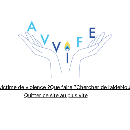
 victime de violence ?
Que faire ?
Chercher de l’aide
Nou
Quitter ce site au plus vite