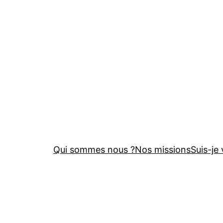
Aller
au
contenu
Qui sommes nous ?
Nos missions
Suis-je